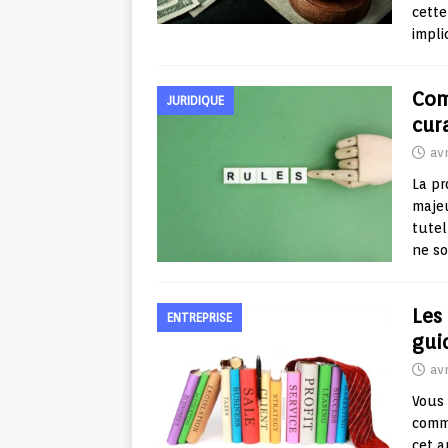
cett
impli
Com
JURIDIQUE
cur
avr
La pr
majeu
tutel
ne s
Les
ENTREPRISE
gui
avr
Vous 
comme
cet a