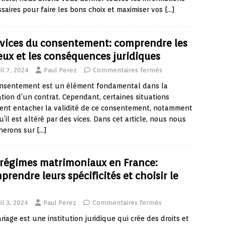
saires pour faire les bons choix et maximiser vos
[…]
 vices du consentement: comprendre les
eux et les conséquences juridiques
il 7, 2024
Paul Perez
Commentaires fermés
onsentement est un élément fondamental dans la
tion d’un contrat. Cependant, certaines situations
ent entacher la validité de ce consentement, notamment
u’il est altéré par des vices. Dans cet article, nous nous
herons sur
[…]
 régimes matrimoniaux en France:
prendre leurs spécificités et choisir le
n
il 3, 2024
Paul Perez
Commentaires fermés
riage est une institution juridique qui crée des droits et