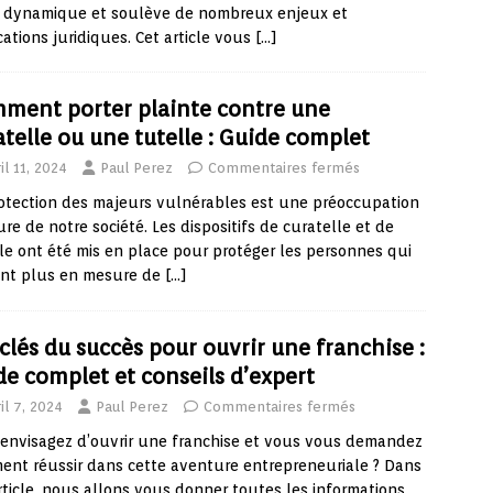
e dynamique et soulève de nombreux enjeux et
cations juridiques. Cet article vous
[…]
ment porter plainte contre une
atelle ou une tutelle : Guide complet
il 11, 2024
Paul Perez
Commentaires fermés
otection des majeurs vulnérables est une préoccupation
re de notre société. Les dispositifs de curatelle et de
le ont été mis en place pour protéger les personnes qui
ont plus en mesure de
[…]
 clés du succès pour ouvrir une franchise :
de complet et conseils d’expert
il 7, 2024
Paul Perez
Commentaires fermés
envisagez d’ouvrir une franchise et vous vous demandez
nt réussir dans cette aventure entrepreneuriale ? Dans
rticle, nous allons vous donner toutes les informations