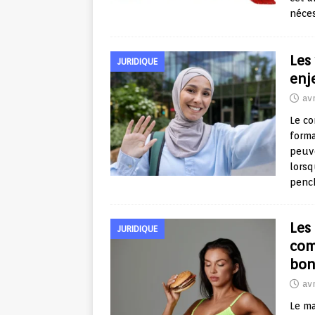
néces
Les
JURIDIQUE
enj
avr
Le c
forma
peuv
lorsq
penc
Les
JURIDIQUE
com
bo
avr
Le ma