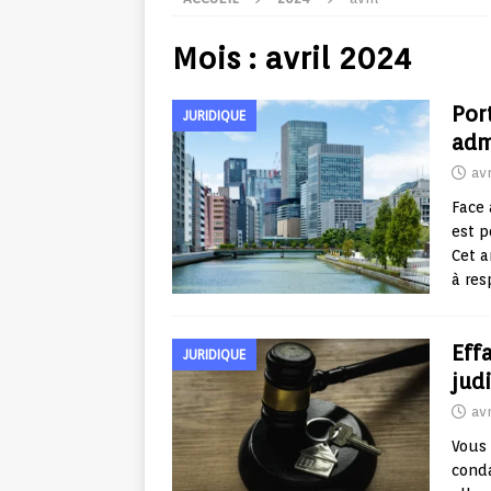
Mois :
avril 2024
Por
JURIDIQUE
adm
avr
Face 
est p
Cet a
à res
Eff
JURIDIQUE
jud
avr
Vous 
conda