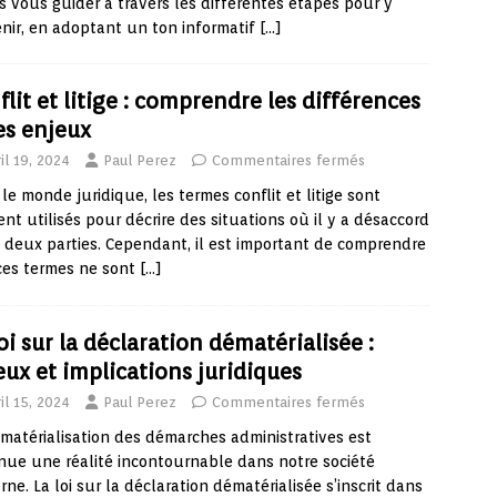
s vous guider à travers les différentes étapes pour y
nir, en adoptant un ton informatif
[…]
flit et litige : comprendre les différences
les enjeux
il 19, 2024
Paul Perez
Commentaires fermés
le monde juridique, les termes conflit et litige sont
nt utilisés pour décrire des situations où il y a désaccord
 deux parties. Cependant, il est important de comprendre
ces termes ne sont
[…]
oi sur la déclaration dématérialisée :
eux et implications juridiques
il 15, 2024
Paul Perez
Commentaires fermés
matérialisation des démarches administratives est
ue une réalité incontournable dans notre société
ne. La loi sur la déclaration dématérialisée s’inscrit dans