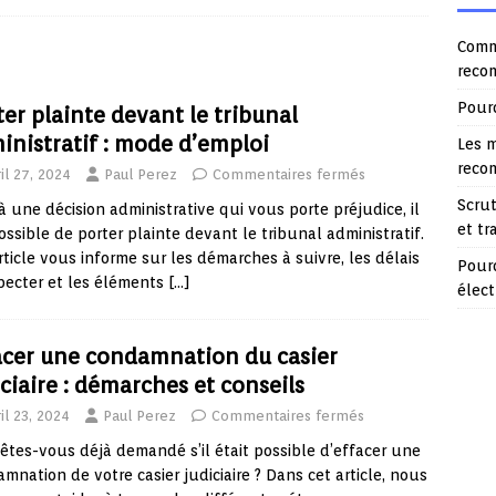
Comme
reco
Pourq
ter plainte devant le tribunal
inistratif : mode d’emploi
Les m
reco
il 27, 2024
Paul Perez
Commentaires fermés
Scrut
à une décision administrative qui vous porte préjudice, il
et t
ossible de porter plainte devant le tribunal administratif.
rticle vous informe sur les démarches à suivre, les délais
Pour
pecter et les éléments
[…]
élec
acer une condamnation du casier
iciaire : démarches et conseils
il 23, 2024
Paul Perez
Commentaires fermés
êtes-vous déjà demandé s’il était possible d’effacer une
mnation de votre casier judiciaire ? Dans cet article, nous