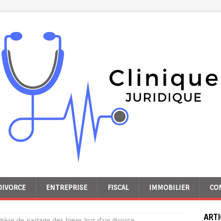
DIVORCE
ENTREPRISE
FISCAL
IMMOBILIER
CO
ARTI
tière de partage des biens lors d’un divorce