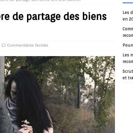
Les d
ère de partage des biens
en 2
Comme
reco
Pourq
Commentaires fermés
Les m
reco
Scrut
et t