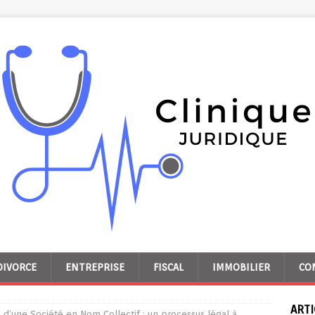
DIVORCE
ENTREPRISE
FISCAL
IMMOBILIER
CO
ARTI
n d’une Société en Nom Collectif : un processus légal à