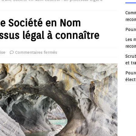
Comme
ne Société en Nom
reco
Pourq
essus légal à connaître
Les m
reco
ise
Commentaires fermés
Scrut
et t
Pour
élec